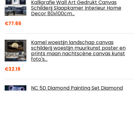
Kalligrafie Wall Art Gedrukt Canvas
Schilderij Slaapkamer Interieur Home
Decor 80x100cm…
€
77.65
Kamel woestijn landschap canvas
schilderij woestijn muurkunst poster en
prints maan nachtscène canvas kunst
foto's…
€
32.19
NC 5D Diamond Painting Set Diamond
Painting DIY Mozaïek Schilderij Kinderen
Volwassenen Ambachten Crystal Strass…
€
8.99
"Landschap met brug" door Henri
Rousseau Schilderij Canvasafdrukken Voor