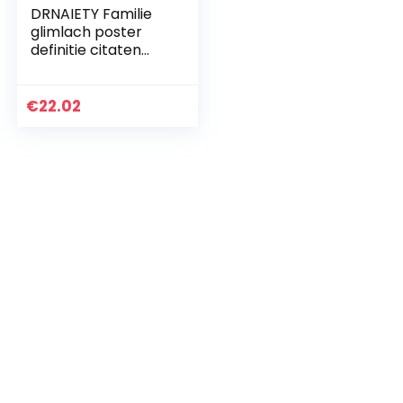
DRNAIETY Familie
glimlach poster
definitie citaten
Nordic posters en
prints muur kunst
canvas schilderij
€
22.02
muur foto’s van…