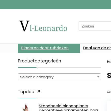
Search
for:
Bladeren door rubrieken
Deal van de d
Productcategorieën
H
Select a category
Topdeals!!
Sh
Standbeeld binnenplaats
decoratieve ornamenten, hars