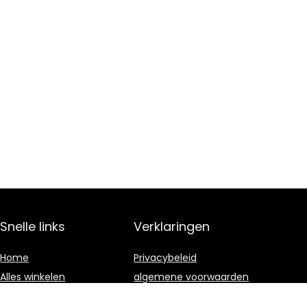
Snelle links
Verklaringen
Home
Privacybeleid
Alles winkelen
algemene voorwaarden
Blogs
Gelieerde