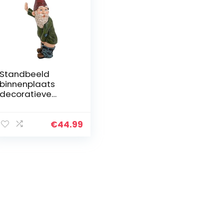
Standbeeld
binnenplaats
decoratieve
ornamenten, hars
ambachten
figuur kleurrijke
€
44.99
schilderij bomen
decor, voor
patio…