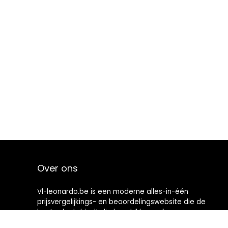
Over ons
Vl-leonardo.be is een moderne alles-in-één
prijsvergelijkings- en beoordelingswebsite die de
beste deals biedt die beschikbaar zijn op amazon en u
op de hoogte houdt via de laatst toegevoegde blogs.