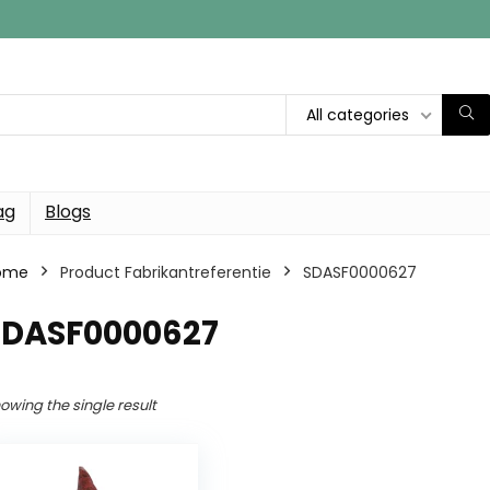
All categories
ag
Blogs
ome
Product Fabrikantreferentie
SDASF0000627
SDASF0000627
owing the single result