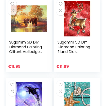
Sugamm 5D DIY
Sugamm 5D DIY
Diamond Painting
Diamond Painting
Olifant Volledige
Eland Dier
Diamant Schilderij
Volledige Diamant
Dier Kit
Schilderij Kerstmis
strassteentjes,
Kit Strassteentjes,
€
11.99
€
11.99
borduurwerk
Borduurwerk
foto’s Cross…
foto’s…