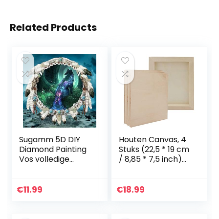
Related Products
Sugamm 5D DIY
Houten Canvas, 4
Diamond Painting
Stuks (22,5 * 19 cm
Vos volledige
/ 8,85 * 7,5 inch)
Diamant Schilderij
Houten Cradled
Dromenvanger Kit
Schilderij
strassteentjes,
Paneelborden,
€
11.99
€
18.99
borduurwerk
Houten Fotolijst
foto’s…
voor…