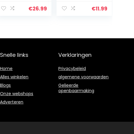
Canvas
Diamant
Schilderij
Schilderij
€
26.99
€
11.99
Posters Prints
Vuurtoren Kit
Wall Art Foto
strassteentjes,
Woonkamer
borduurwerk
Decor…
foto’s Cross…
Snelle links
Verklaringen
Home
Privacybeleid
Alles winkelen
algemene voorwaarden
Blogs
Gelieerde
openbaarmaking
Onze webshops
Adverteren