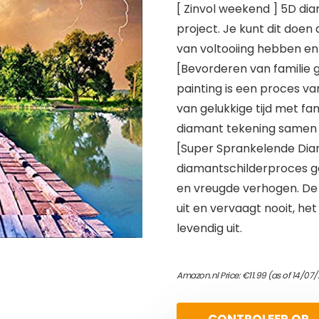
[ Zinvol weekend ] 5D dia
project. Je kunt dit doen 
van voltooiing hebben en
[Bevorderen van familie 
painting is een proces v
van gelukkige tijd met fa
diamant tekening samen vo
[Super Sprankelende Dia
diamantschilderproces ge
en vreugde verhogen. De 
uit en vervaagt nooit, he
levendig uit.
Amazon.nl Price:
€
11.99
(as of 14/07/