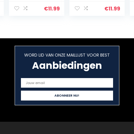
Diamant
Diamant
Schilderij Zee Kit
Schilderij Dier Kit
€
11.99
€
11.99
strassteentjes,
strassteentjes,
borduurwerk
borduurwerk
foto’s Cross
foto’s Cross…
Stitch…
WORD LID VAN ONZE MAILLIJST VOOR BEST
Aanbiedingen