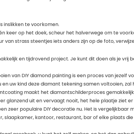
s inslikken te voorkomen.
én keer op het doek, scheur het halverwege om te voorko
ur van strass steentjes iets anders zijn op de foto, verwijz
kelijk en tijdrovend project. Je kunt dit doen als je vrij
oien van DIY diamond painting is een proces van jezelf 
 u en uw kind deze diamant tekening samen voltooien, zal 
tcoating maakt het diamantschilderproces gemakkelijker
r glanzend uit en vervaagt nooit, het hele plaatje ziet er
n zeer populaire DIY decoratie nu. Het is vergelijkbaar m
slaapkamer, kantoor, restaurant, bar of elke plaats di