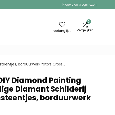
Nieuws en blogs lezen
0
Vergelijken
verlanglijst
steentjes, borduurwerk foto’s Cross…
IY Diamond Painting
ige Diamant Schilderij
assteentjes, borduurwerk