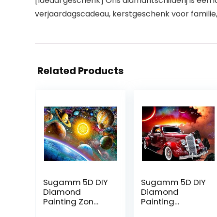
[Ideaal geschenk] Ons diamantschilderij is een 
verjaardagscadeau, kerstgeschenk voor familie, 
Related Products
Sugamm 5D DIY
Sugamm 5D DIY
Diamond
Diamond
Painting Zon
Painting
volledige
Sterrenhemel