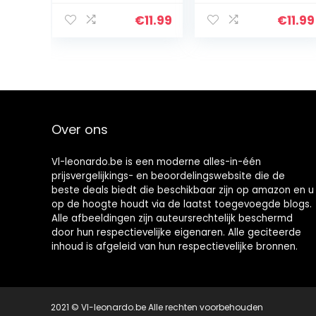
Diamant
volledige
Schilderij
Diamant
€
11.99
€
11.99
Planeet Kit
Schilderij rode
strassteentjes,
auto Kit
borduurwerk
strassteentjes,
foto’s Cross…
borduurwerk
foto…
Over ons
Vl-leonardo.be is een moderne alles-in-één
prijsvergelijkings- en beoordelingswebsite die de
beste deals biedt die beschikbaar zijn op amazon en u
op de hoogte houdt via de laatst toegevoegde blogs.
Alle afbeeldingen zijn auteursrechtelijk beschermd
door hun respectievelijke eigenaren. Alle geciteerde
inhoud is afgeleid van hun respectievelijke bronnen.
2021 © Vl-leonardo.be Alle rechten voorbehouden