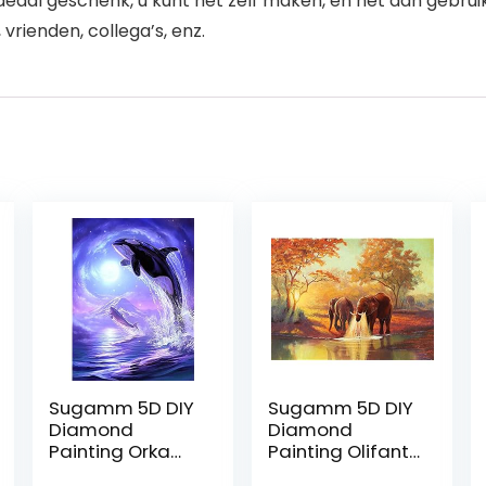
ideaal geschenk, u kunt het zelf maken, en het dan gebru
vrienden, collega’s, enz.
Sugamm 5D DIY
Sugamm 5D DIY
Diamond
Diamond
Painting Orka
Painting Olifant
volledige
Volledige