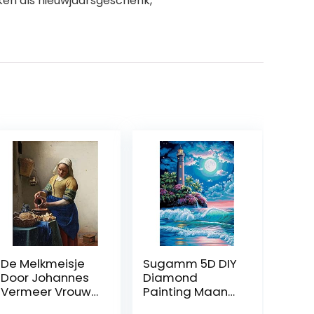
iken als nieuwjaarsgeschenk,
De Melkmeisje
Sugamm 5D DIY
Door Johannes
Diamond
Vermeer Vrouw
Painting Maan
Beroemde
volledige