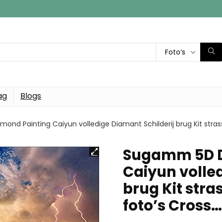
Foto’s
ag
Blogs
nd Painting Caiyun volledige Diamant Schilderij brug Kit stras
Sugamm 5D D
Caiyun volled
brug Kit str
foto’s Cross…