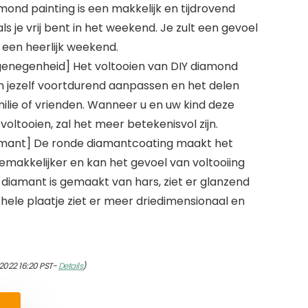
mond painting is een makkelijk en tijdrovend
als je vrij bent in het weekend. Je zult een gevoel
 een heerlijk weekend.
genegenheid] Het voltooien van DIY diamond
an jezelf voortdurend aanpassen en het delen
milie of vrienden. Wanneer u en uw kind deze
ltooien, zal het meer betekenisvol zijn.
mant] De ronde diamantcoating maakt het
makkelijker en kan het gevoel van voltooiing
diamant is gemaakt van hars, ziet er glanzend
t hele plaatje ziet er meer driedimensionaal en
2022 16:20 PST-
Details
)