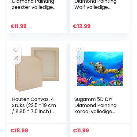
Diamond Painting
Diamond Painting
zeester volledige
Wolf volledige
Diamant Schilderij
Diamant Schilderij
schelp Kit
Dromenvanger Kit
strassteentjes,
strassteentjes,
€
11.99
€
13.99
borduurwerk
borduurwerk
foto’s Cross…
foto’s…
Houten Canvas, 4
Sugamm 5D DIY
Stuks (22,5 * 19 cm
Diamond Painting
/ 8,85 * 7,5 inch)
koraal volledige
Houten Cradled
Diamant Schilderij
Schilderij
Zeeschildpad Kit
Paneelborden,
strassteentjes,
€
18.99
€
11.99
Houten Fotolijst
borduurwerk