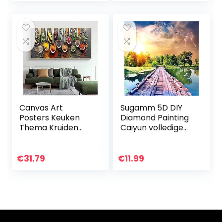
voor…
foto’s…
Canvas Art
Sugamm 5D DIY
Posters Keuken
Diamond Painting
Thema Kruiden
Caiyun volledige
Specerijen voor
Diamant Schilderij
Koken en Prints
brug Kit
Canvas
strassteentjes,
€
31.79
€
11.99
Schilderijen Wall
borduurwerk
Art Pictures Home
foto’s Cross…
Decor…