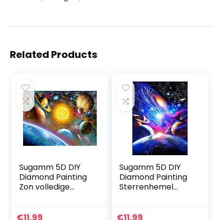
Related Products
Sugamm 5D DIY
Sugamm 5D DIY
Diamond Painting
Diamond Painting
Zon volledige
Sterrenhemel
Diamant Schilderij
volledige Diamant
Planeet Kit
Schilderij Planeet
strassteentjes,
Kit strassteentjes,
€
11.99
€
11.99