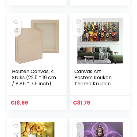
borduurwerk
borduurwerk
foto’s Cross…
foto’s…
Houten Canvas, 4
Canvas Art
Stuks (22,5 * 19 cm
Posters Keuken
/ 8,85 * 7,5 inch)
Thema Kruiden
Houten Cradled
Specerijen voor
Schilderij
Koken en Prints
Paneelborden,
Canvas
€
18.99
€
31.79
Houten Fotolijst
Schilderijen Wall
voor…
Art Pictures Home
Decor…