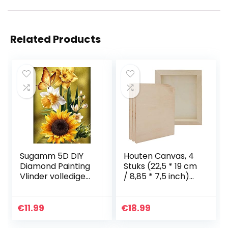
Related Products
Sugamm 5D DIY
Houten Canvas, 4
Diamond Painting
Stuks (22,5 * 19 cm
Vlinder volledige
/ 8,85 * 7,5 inch)
Diamant Schilderij
Houten Cradled
zonnebloem Kit
Schilderij
strassteentjes,
Paneelborden,
€
11.99
€
18.99
borduurwerk
Houten Fotolijst
foto’s…
voor…