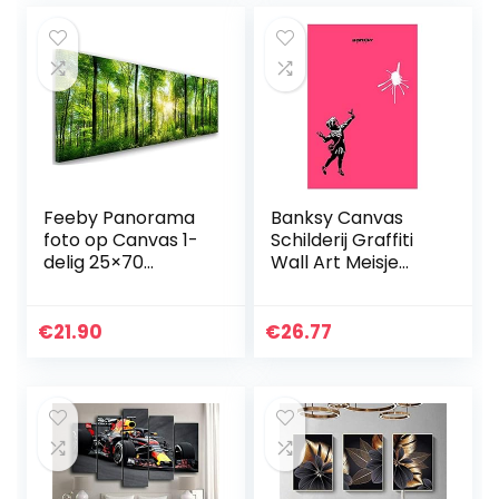
Feeby Panorama
Banksy Canvas
foto op Canvas 1-
Schilderij Graffiti
delig 25×70
Wall Art Meisje
Schilderij op
Houden Glimlach
Canvas
Posters Prints Foto
Langwerpig
voor Woonkamer
€
21.90
€
26.77
Canvasdoek
Decoratie Home…
Wanddecoratie
Moderne Foto op…