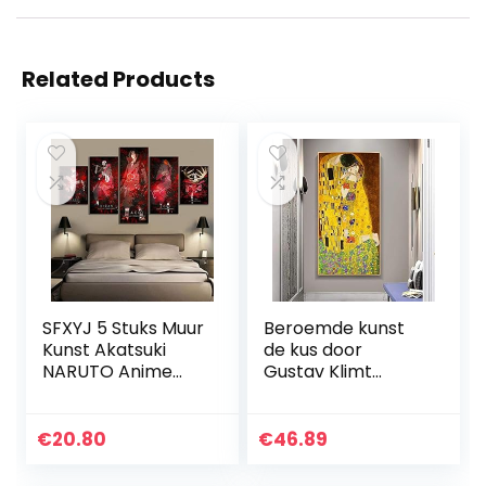
Related Products
SFXYJ 5 Stuks Muur
Beroemde kunst
Kunst Akatsuki
de kus door
NARUTO Anime
Gustav Klimt
Poster
schilderij canvas
Muurdecoratie
schilderij posters
Schilderijen Uchiha
en prints
€
20.80
€
46.89
Itachi Animatie
muurkunst voor
Kunst Spel…
woonkamer…