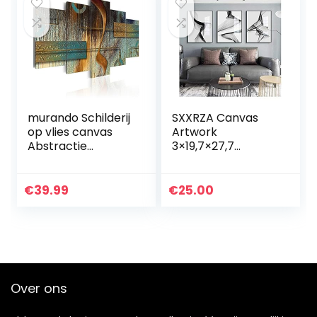
murando Schilderij
SXXRZA Canvas
op vlies canvas
Artwork
Abstractie
3×19,7×27,7
200×100 cm XXL
“(50x70cm) geen
Print
frame Abstracte
Wandschilderij 5
Lijn Zwart Wit
€
39.99
€
25.00
delen Foto Grafiek
Kunst Muur Art
Fotografie…
Canvas Schilderij
Poster Foto voor
Woonkamer
Morden Home
Decor
Over ons