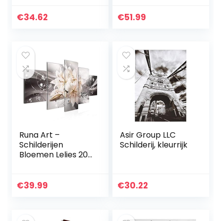
Wanddecoratie
– 70x50cm – Glass
Kruiden en
Print Schilderij –
€
34.62
€
51.99
Specerijen voor
Wandafbeelding…
Koken Kunst
Posters en…
Runa Art –
Asir Group LLC
Schilderijen
Schilderij, kleurrijk
Bloemen Lelies 200
x 100 cm 5 Delen
XXL Muur
Decoratie Design
€
39.99
€
30.22
Grijs Beige 020151c