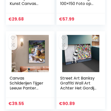
Kunst Canvas
100×150 Foto op
Schilderij
Canvasdoek
Terracotta Zon
Moderne
Minimalistisch
Kunstdruk
€
29.68
€
57.99
Mountain
Fotoprint Schilderij
Landschap Poster
op Canvas…
Boho…
Canvas
Street Art Banksy
Schilderijen Tijger
Graffiti Wall Art
Leeuw Panter
Achter Het Gordijn
Luipaard Wall Art
Canvas
Wilde Dieren
Schilderijen Wall
Posters en Prints
Art Pictures voor
€
39.55
€
90.89
Foto Woonkamer
Home Decor Foto