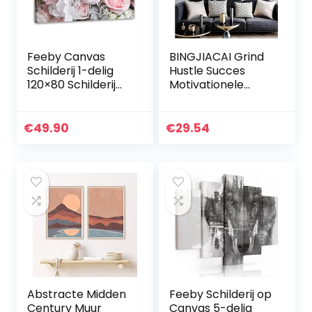
Feeby Canvas
BINGJIACAI Grind
Schilderij 1-delig
Hustle Succes
120×80 Schilderij
Motivationele
op Canvas XXL
Posters en Prints
Kunst op Linnen
Entrepreneur
Wanddecoratie op
Motivatie Canvas
€
49.90
€
29.54
Canvasdoek
Schilderij Muur
Fotoprint…
Kunst Foto…
Abstracte Midden
Feeby Schilderij op
Century Muur
Canvas 5-delig