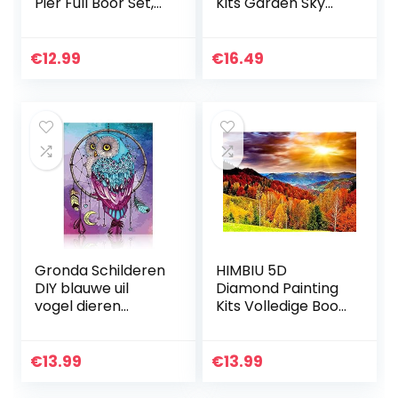
Pier Full Boor Set,
Kits Garden Sky
40X50cm DIY 5D
Cloud Bush, DIY
Diamond Schilderij
Diamant Schilderij
Canvas Wall Decor
Kit Flower Full
€
12.99
€
16.49
Stickers voor…
Ronde Boor
Crystal Strass…
Gronda Schilderen
HIMBIU 5D
DIY blauwe uil
Diamond Painting
vogel dieren
Kits Volledige Boor
afbeelding
Zonsondergang
dromenvanger
Bos, Landschap
paars set natuur
Strass
€
13.99
€
13.99
schilderij DIY decor
Borduurwerk
slaapkamer…
Schilderij Kits, Arts…