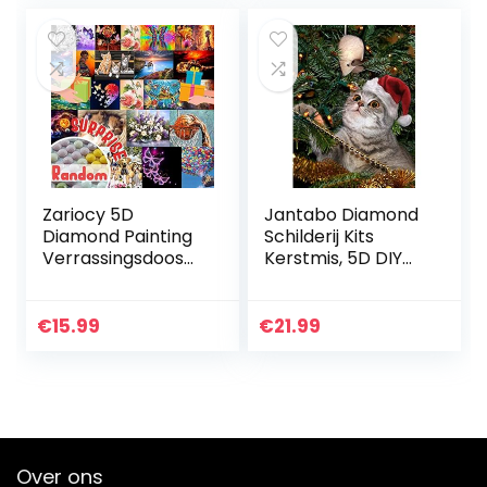
Zariocy 5D
Jantabo Diamond
Diamond Painting
Schilderij Kits
Verrassingsdoos
Kerstmis, 5D DIY
Full Drill
Kat Volwassenen
Volwassenen Kits,
Beginners
Diamant Schilderij
Diamond Painting
€
15.99
€
21.99
Kits Kristal Strass…
Set Volledige Boor
Cross…
Over ons