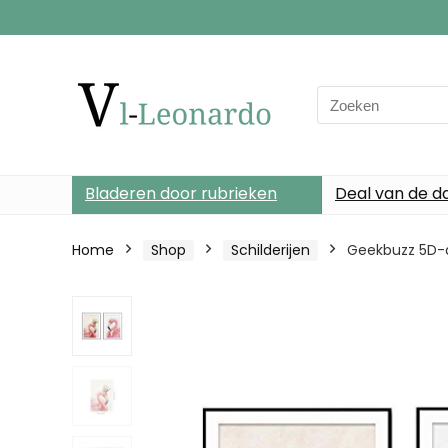
Search
for:
Bladeren door rubrieken
Deal van de d
Home
Shop
Schilderijen
Geekbuzz 5D-di