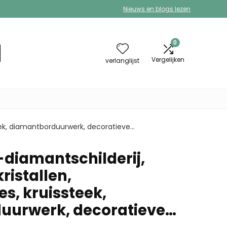
Nieuws en blogs lezen
0
Vergelijken
verlanglijst
steek, diamantborduurwerk, decoratieve…
diamantschilderij,
kristallen,
es, kruissteek,
uurwerk, decoratieve…