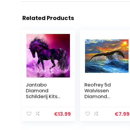
Related Products
Jantabo
Reofrey 5d
Diamond
Walvissen
Schilderij Kits
Diamond
Paard, 5D DIY
Painting
Dier
Volwassenen
Volwassenen
Beginners Kits,
€
13.99
€
7.99
Beginners
DierenDiamant
Diamond
Schilderij Kits