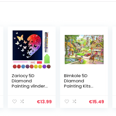
Zariocy 5D
Bimkole 5D
Diamond
Diamond
Painting vlinder
Painting Kits
liefde Full Drill
Boerderijlandsc
Volwassenen
hap, DIY
Kits, Diamant
Diamant
€
13.99
€
15.49
Schilderij Kits
Schilderij Kit Full
Kristal Strass…
Ronde Boor