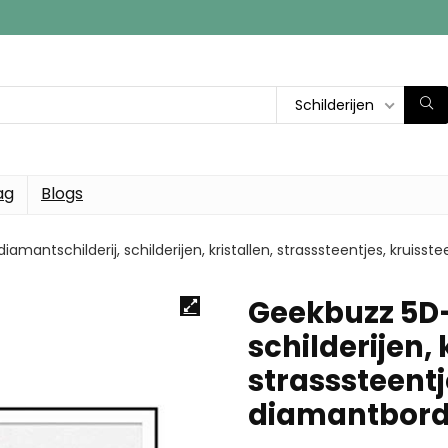
Schilderijen
ag
Blogs
amantschilderij, schilderijen, kristallen, strasssteentjes, kruis
Geekbuzz 5D-
schilderijen, 
strasssteentj
diamantbord