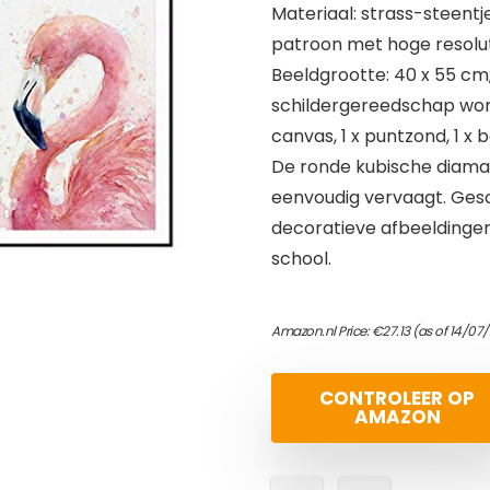
Materiaal: strass-steentje
patroon met hoge resolut
Beeldgrootte: 40 x 55 cm
schildergereedschap wor
canvas, 1 x puntzond, 1 x 
De ronde kubische diaman
eenvoudig vervaagt. Gesc
decoratieve afbeeldingen 
school.
Amazon.nl Price:
€
27.13
(as of 14/07/
CONTROLEER OP
AMAZON