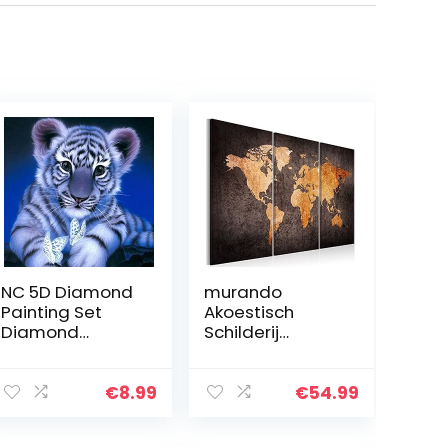
NC 5D Diamond
murando
Painting Set
Akoestisch
Diamond
Schilderij
Painting DIY
Wereldkaart
Mozaïek
90×60 cm
Schilderij
Wandafbeeldin
€
8.99
€
54.99
Kinderen
g Afdrukken op
Volwassenen
Vlies Canvas