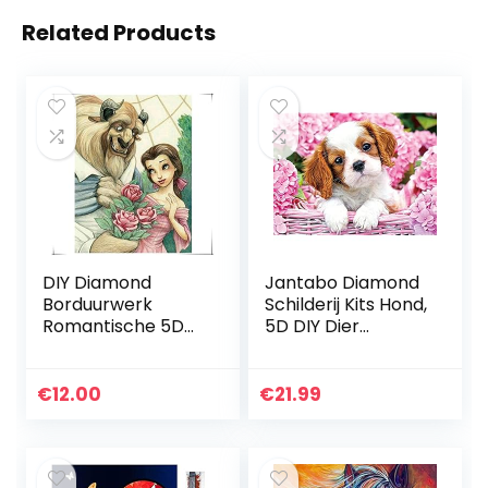
Related Products
DIY Diamond
Jantabo Diamond
Borduurwerk
Schilderij Kits Hond,
Romantische 5D
5D DIY Dier
Volledige Kruis
Volwassenen
Stitch Diamond
Beginners
Sets Decoratieve
Diamond Painting
€
12.00
€
21.99
Diamant Schilderij
Set Volledige Boor
Cartoon (40×30…
Cross Stitch…