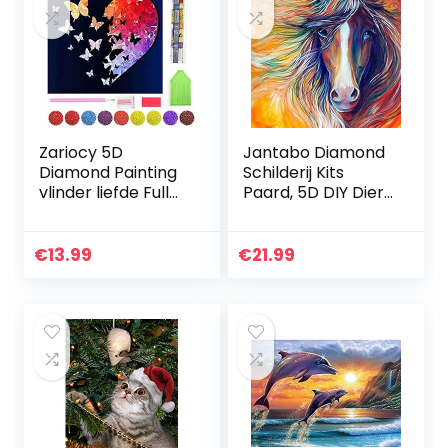
Zariocy 5D
Jantabo Diamond
Diamond Painting
Schilderij Kits
vlinder liefde Full
Paard, 5D DIY Dier
Drill Volwassenen
Volwassenen
Kits, Diamant
Beginners
Schilderij Kits
Diamond Painting
€
13.99
€
21.99
Kristal Strass…
Set Volledige Boor
Cross…