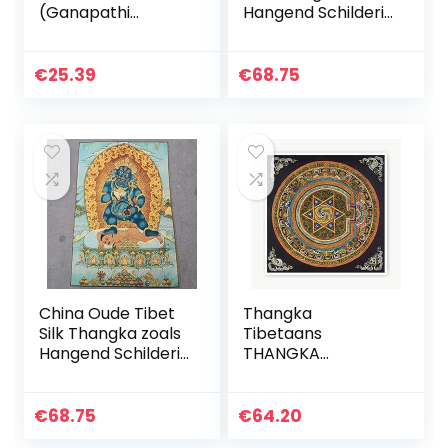
(Ganapathi
Hangend Schilderij
Vinayak): Kleurrijke
Fengshui Tibetan
Meenakari
Buddha-
Schilderij
standbeeld (Size
€
25.39
€
68.75
Collectible
(Inch) : 12×20)
Standbeeld
(12347)
China Oude Tibet
Thangka
Silk Thangka zoals
Tibetaans
Hangend Schilderij
THANGKA
Fengshui Tibetan
DECORATIEVE
Buddhas Wealth
SCHILDERIJEN
Statue (Size (Inch)
PRINCIPES
€
68.75
€
64.20
: 12×20)
Slaapkamer naar