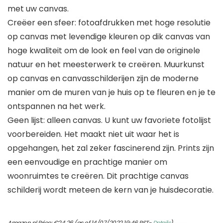
met uw canvas.
Creëer een sfeer: fotoafdrukken met hoge resolutie
op canvas met levendige kleuren op dik canvas van
hoge kwaliteit om de look en feel van de originele
natuur en het meesterwerk te creëren. Muurkunst
op canvas en canvasschilderijen zijn de moderne
manier om de muren van je huis op te fleuren en je te
ontspannen na het werk.
Geen lijst: alleen canvas. U kunt uw favoriete fotolijst
voorbereiden. Het maakt niet uit waar het is
opgehangen, het zal zeker fascinerend zijn. Prints zijn
een eenvoudige en prachtige manier om
woonruimtes te creëren. Dit prachtige canvas
schilderij wordt meteen de kern van je huisdecoratie.
Amazon.nl Price:
€
24.26
(as of 14/07/2022 19:46 PST-
Details
)