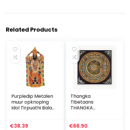
Related Products
Purpledip Metalen
Thangka
muur opknoping
Tibetaans
Idol Tirpuathi Balaji:
THANGKA
Meenakari
DECORATIEVE
Schilderij
SCHILDERIJEN
Collectibel
PRINCIPES
€
38.39
€
66.90