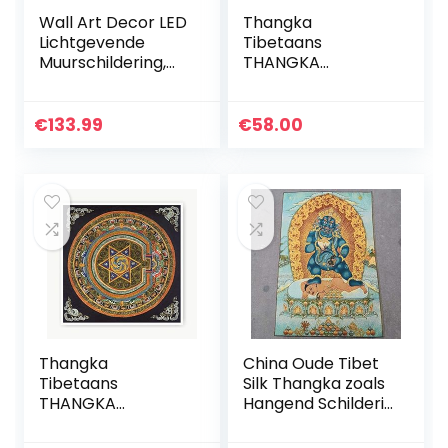
Wall Art Decor LED
Thangka
Lichtgevende
Tibetaans
Muurschildering,
THANGKA
Frame
DECORATIEVE
Wanddecoratie
SCHILDERIJEN
Print Schilderij voor
PRINCIPES
€
133.99
€
58.00
Woonkamer
Slaapkamer naar
Slaapkamer
slaapkamer
Keuken…
Posters naar
slaapkamer
(Kleur…
Thangka
China Oude Tibet
Tibetaans
Silk Thangka zoals
THANGKA
Hangend Schilderij
DECORATIEVE
Fengshui Tibetan
SCHILDERIJEN
Buddhas Wealth