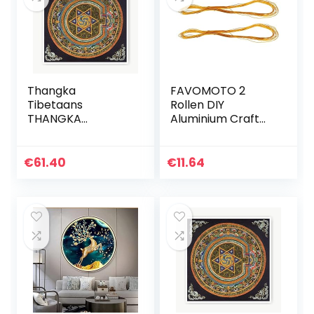
Thangka
FAVOMOTO 2
Tibetaans
Rollen DIY
THANGKA
Aluminium Craft
DECORATIEVE
Draad Gekleurde
SCHILDERIJEN
Schilderij Shaping
PRINCIPES
Metal Wire Craft
€
61.40
€
11.64
Slaapkamer naar
Draden
slaapkamer
Posters naar
slaapkamer
(Kleur…