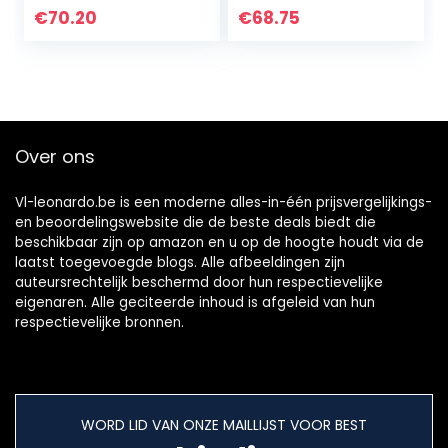
PRINCIPES
Statue (Size (Inch)
€
70.20
€
68.75
Slaapkamer naar
: 12×20)
slaapkamer
Posters naar
slaapkamer
(Kleur…
Over ons
Vl-leonardo.be is een moderne alles-in-één prijsvergelijkings-
en beoordelingswebsite die de beste deals biedt die
beschikbaar zijn op amazon en u op de hoogte houdt via de
laatst toegevoegde blogs. Alle afbeeldingen zijn
auteursrechtelijk beschermd door hun respectievelijke
eigenaren. Alle geciteerde inhoud is afgeleid van hun
respectievelijke bronnen.
WORD LID VAN ONZE MAILLIJST VOOR BEST