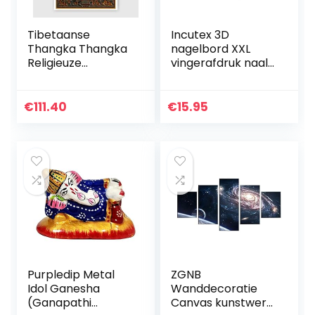
Tibetaanse
Incutex 3D
Thangka Thangka
nagelbord XXL
Religieuze
vingerafdruk naald
Boeddha schilderij
schilderij sculptuur
God of Wealth
pin art nagelbeeld
schilderijen
nagelspel
€
111.40
€
15.95
Unframed (Kleur:
pinpressions,
01, Grootte (inch…
22x15x4cm
Purpledip Metal
ZGNB
Idol Ganesha
Wanddecoratie
(Ganapathi
Canvas kunstwerk