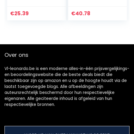
Vinayak): Kleurrijke
voor muren Galaxy
Meenakari
Planeet
Schilderij
Achtergrond
€
25.39
€
40.78
Collectible
Decoratie High
Standbeeld
Definition Printing
(12347)
Slaapkamer…
Over ons
Vl-leonardo.be is een moderne alles-in-één prijsvergelijkings-
en beoordelingswebsite die de beste deals biedt die
beschikbaar zijn op amazon en u op de hoogte houdt via de
laatst toegevoegde blogs. Alle afbeeldingen zijn
auteursrechtelijk beschermd door hun respectievelijke
eigenaren. Alle geciteerde inhoud is afgeleid van hun
respectievelijke bronnen.