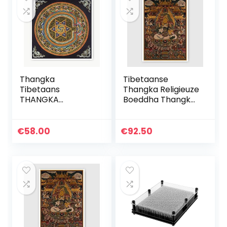
Thangka
Tibetaanse
Tibetaans
Thangka Religieuze
THANGKA
Boeddha Thangka
DECORATIEVE
schilderij God of
SCHILDERIJEN
Wealth schilderijen
PRINCIPES
Unframed (Kleur:
€
58.00
€
92.50
Slaapkamer naar
01, Grootte (inch…
slaapkamer
Posters naar
slaapkamer
(Kleur…