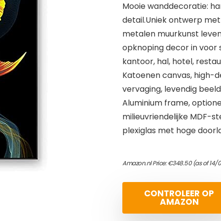
Mooie wanddecoratie: ha
detail.Uniek ontwerp met
metalen muurkunst levend
opknoping decor in voor
kantoor, hal, hotel, resta
Katoenen canvas, high-def
vervaging, levendig beeld
Aluminium frame, option
milieuvriendelijke MDF-st
plexiglas met hoge door
Amazon.nl Price:
€
348.50
(as of 14/
CONTROLEER OP
AMAZON