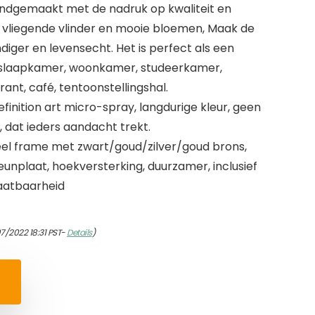
ndgemaakt met de nadruk op kwaliteit en
 vliegende vlinder en mooie bloemen, Maak de
iger en levensecht. Het is perfect als een
 slaapkamer, woonkamer, studeerkamer,
urant, café, tentoonstellingshal.
inition art micro-spray, langdurige kleur, geen
, dat ieders aandacht trekt.
eel frame met zwart/goud/zilver/goud brons,
eunplaat, hoekversterking, duurzamer, inclusief
laatbaarheid
07/2022 18:31 PST-
Details
)