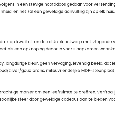
rvolgens in een stevige hoofddoos gedaan voor verzending
heid, en het zal een geweldige aanvulling zijn op elk huis.
uk op kwaliteit en detail.Uniek ontwerp met vliegende 
fect als een opknoping decor in voor slaapkamer, woonka
y, langdurige kleur, geen vervaging, levendig beeld, dat 
d/zilver/goud brons, milieuvriendelijke MDF-steunplaat, 
 prachtige manier om een leefruimte te creëren. Verfraai
onlijke sfeer door geweldige cadeaus aan te bieden voor