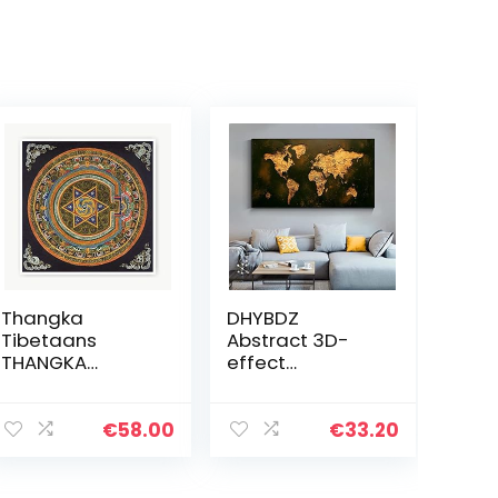
Thangka
DHYBDZ
Tibetaans
Abstract 3D-
THANGKA
effect
DECORATIEVE
muurdecoratie,
SCHILDERIJEN
vintage
PRINCIPES
wereldkaart
€
58.00
€
33.20
Slaapkamer
opknoping
naar
canvas schilderij
slaapkamer
decoraties,