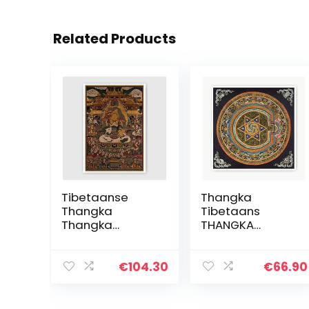
Related Products
Tibetaanse
Thangka
Thangka
Tibetaans
Thangka
THANGKA
Religieuze
DECORATIEVE
Boeddha
SCHILDERIJEN
schilderij God of
PRINCIPES
€
104.30
€
66.90
Wealth
Slaapkamer
schilderijen
naar
Unframed
slaapkamer