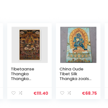
Tibetaanse
China Oude
Thangka
Tibet Silk
Thangka
Thangka zoals
Religieuze
Hangend
Boeddha
Schilderij
schilderij God of
Fengshui
€
111.40
€
68.75
Wealth
Tibetan
schilderijen
Buddhas Wealth
Unframed
Statue (Size