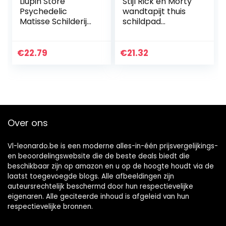
Liupin Store
Stijl Rick en Morty
Psychedelic
wandtapijt thuis
Matisse Schilderij
schildpad
Wall Tapestry
wandtapijt
Kleurrijke
achtergrond muur
Kunstenaar
opknoping
€
22.79
€
21.32
Painting Gedrukt
schilderij op maat-
Woonkamer
1_Breedte 130…
Decoratie…
Over ons
Vl-leonardo.be is een moderne alles-in-één prijsvergelijkings-
en beoordelingswebsite die de beste deals biedt die
beschikbaar zijn op amazon en u op de hoogte houdt via de
laatst toegevoegde blogs. Alle afbeeldingen zijn
auteursrechtelijk beschermd door hun respectievelijke
eigenaren. Alle geciteerde inhoud is afgeleid van hun
respectievelijke bronnen.