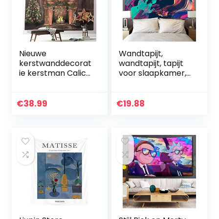
Nieuwe
Wandtapijt,
kerstwanddecorat
wandtapijt, tapijt
ie kerstman Calico
voor slaapkamer,
opknoping
esthetisch,
schilderij muur
abstracte
opknoping
schilderij,
€
38.99
€
19.88
vakantie huis dress
wandtapijten
up tapijt
psychedelische
180x230cm…
hippie…