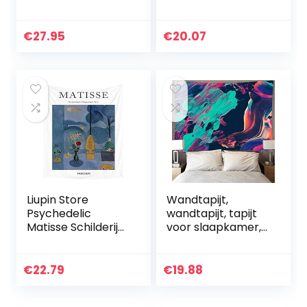
Wandtapijten Muur
Perfect cadeau
Opknoping
Rijke kleuren Brede
Abstract
toepassing
€
27.95
€
20.07
Olieverfschilderij
Polyestervezel
Herfst Landschap
Mooi zacht met
Schilderij…
clip…
Liupin Store
Wandtapijt,
Psychedelic
wandtapijt, tapijt
Matisse Schilderij
voor slaapkamer,
Wall Tapestry
esthetisch,
Kleurrijke
abstracte
Kunstenaar
schilderij,
€
22.79
€
19.88
Painting Gedrukt
wandtapijten
Woonkamer
psychedelische