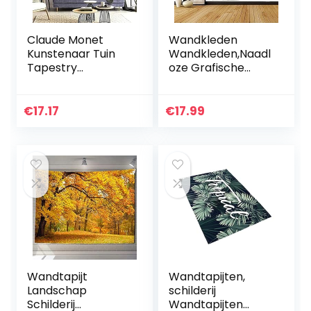
Claude Monet
Wandkleden
Kunstenaar Tuin
Wandkleden,Naadl
Tapestry
oze Grafische
Tafeldoek Frans
Aquarel Revival
Schilderij Rozen
Schilderijen Grijze
Wanddoek
Bloemen Lijn
€
17.17
€
17.99
Polyester
Borden Oude
Woondecoratie
Achtergrond…
Vrije tijd 80×60…
Wandtapijt
Wandtapijten,
Landschap
schilderij
Schilderij
Wandtapijten