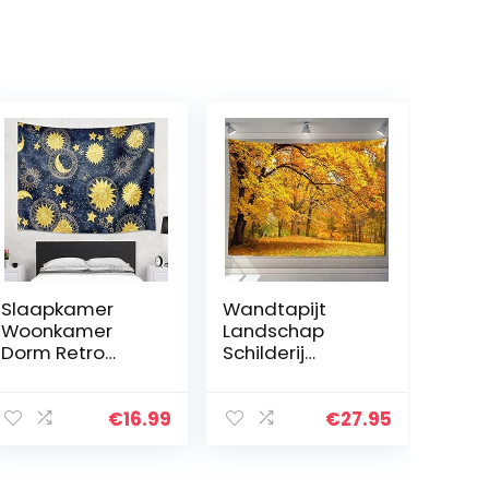
Slaapkamer
Wandtapijt
Woonkamer
Landschap
Dorm Retro
Schilderij
Schilderij Zon
Wandtapijten
Maan Sterren
Muur Opknoping
Universum
Abstract
€
16.99
€
27.95
Psychedelische
Olieverfschilderij
Slaapkamer
Herfst
Thuis Poster,
Landschap