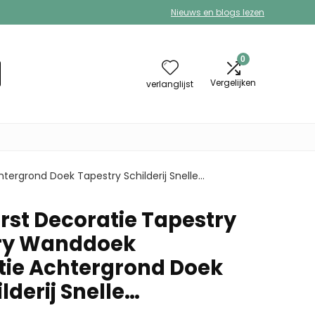
Nieuws en blogs lezen
0
Vergelijken
verlanglijst
ergrond Doek Tapestry Schilderij Snelle…
rst Decoratie Tapestry
try Wanddoek
ie Achtergrond Doek
lderij Snelle…