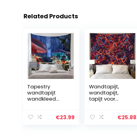
Related Products
Tapestry
Wandtapijt,
wandtapijt
wandtapijt,
wandkleed
tapijt voor
kleed,Fantasie
slaapkamer,
Natuur Thema
esthetisch,
Earth Path
abstracte
€
23.99
€
25.88
Mystieke
schilderij,
Afbeelding
wandtapijten
Poster,
psychedelische