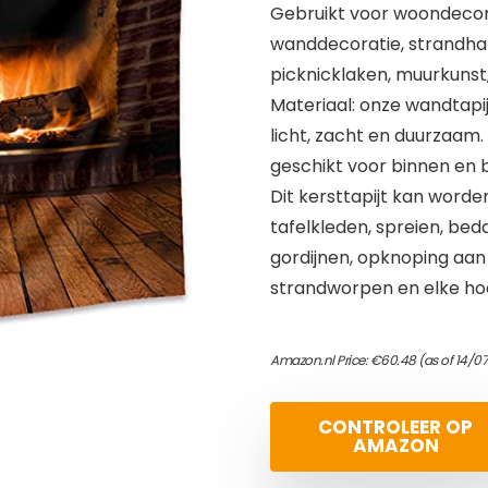
Gebruikt voor woondecor
wanddecoratie, strandhan
picknicklaken, muurkunst
Materiaal: onze wandtapijt
licht, zacht en duurzaam. 
geschikt voor binnen en b
Dit kersttapijt kan word
tafelkleden, spreien, be
gordijnen, opknoping aan
strandworpen en elke hoek
Amazon.nl Price:
€
60.48
(as of 14/0
CONTROLEER OP
AMAZON