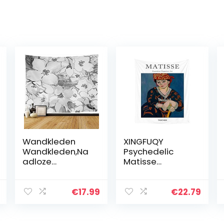
Wandkleden
XINGFUQY
Wandkleden,Na
Psychedelic
adloze
Matisse
Grafische
Schilderij Wall
Aquarel Revival
Tapestry
Schilderijen
Kleurrijke
€
17.99
€
22.79
Grijze Bloemen
Kunstenaar
Lijn Borden Oude
Painting Gedrukt
Achtergrond…
Woonkamer