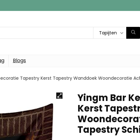
Tapijten
ag
Blogs
Decoratie Tapestry Kerst Tapestry Wanddoek Woondecoratie Acht
Yingm Bar Ke
Kerst Tapes
Woondecorat
Tapestry Schi