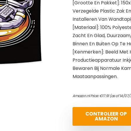
[Grootte En Pakket]: 150
Verzegelde Plastic Zak E
Installeren Van Wandtapij
[Materiaal]: 100% Polyest
Zacht En Glad, Duurzaam, 
Binnen En Buiten Op Te Ha
[Kenmerken]: Beeld Met H
Productieapparatuur Inkje
Bewaren Bij Normale Ka
Maataanpassingen.
Amazon.nl Price:
€
17.91
(as of 14/07/
CONTROLEER OP
AMAZON