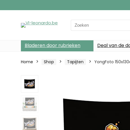
Search
for:
Bladeren door rubrieken
Deal van de d
Home
Shop
Tapijten
YongFoto 150x130