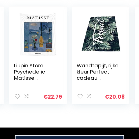
Liupin Store
Wandtapijt, rijke
Psychedelic
kleur Perfect
Matisse
cadeau
Schilderij Wall
Polyester vezel
Tapestry
Zacht schilderij
Kleurrijke
Wandtapijt Mooi
€
22.79
€
20.08
Kunstenaar
voor in de
Painting Gedrukt
woonkamer
Woonkamer
Decoratie…