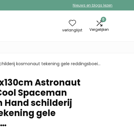
Nieuws en blogs lezen
0
Vergelijken
verlanglijst
ilderij kosmonaut tekening gele reddingsboei…
0x130cm Astronaut
 Cool Spaceman
 Hand schilderij
ekening gele
i…