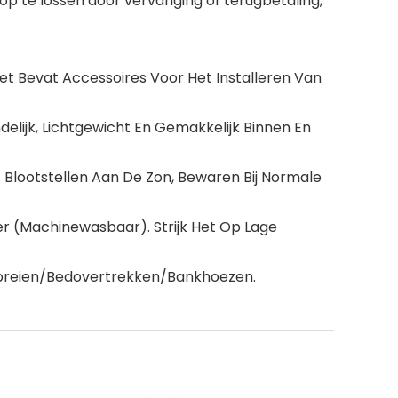
op te lossen door vervanging of terugbetaling,
Het Bevat Accessoires Voor Het Installeren Van
delijk, Lichtgewicht En Gemakkelijk Binnen En
t Blootstellen Aan De Zon, Bewaren Bij Normale
r (Machinewasbaar). Strijk Het Op Lage
dspreien/Bedovertrekken/Bankhoezen.