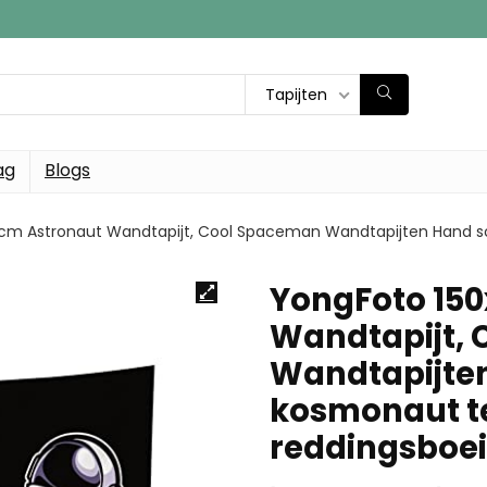
Tapijten
ag
Blogs
cm Astronaut Wandtapijt, Cool Spaceman Wandtapijten Hand sch
YongFoto 15
Wandtapijt,
Wandtapijten
kosmonaut t
reddingsboe