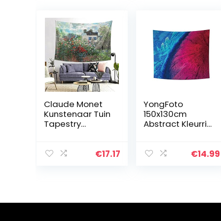
Claude Monet
YongFoto
Kunstenaar Tuin
150x130cm
Tapestry
Abstract Kleurrijk
Tafeldoek Frans
Schilderij
Schilderij Rozen
Tapijtwerk,
Wanddoek
Oceaan
€
17.17
€
14.99
Polyester
Zeewater
Woondecoratie
Wandtapijten
Vrije tijd 80×60…
Grote golven
Rots Esthetisch…