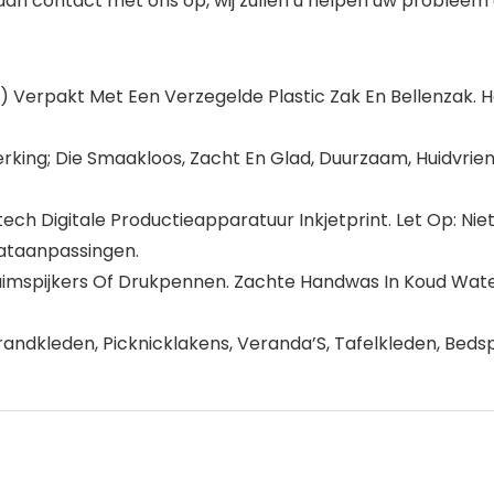
dan contact met ons op, wij zullen u helpen uw probleem 
s) Verpakt Met Een Verzegelde Plastic Zak En Bellenzak. 
rking; Die Smaakloos, Zacht En Glad, Duurzaam, Huidvrien
ch Digitale Productieapparatuur Inkjetprint. Let Op: Nie
ataanpassingen.
imspijkers Of Drukpennen. Zachte Handwas In Koud Wate
trandkleden, Picknicklakens, Veranda’S, Tafelkleden, Be