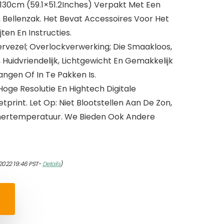
x130cm (59.1×51.2Inches) Verpakt Met Een
n Bellenzak. Het Bevat Accessoires Voor Het
ten En Instructies.
ervezel; Overlockverwerking; Die Smaakloos,
Huidvriendelijk, Lichtgewicht En Gemakkelijk
ngen Of In Te Pakken Is.
oge Resolutie En Hightech Digitale
tprint. Let Op: Niet Blootstellen Aan De Zon,
mertemperatuur. We Bieden Ook Andere
2022 19:46 PST-
Details
)