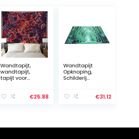
Wandtapijt,
Wandtapijt
wandtapijt,
Opknoping,
tapijt voor
Schilderij
slaapkamer,
Wandtapijt
esthetisch,
Woonkamer
abstracte
Achtergrond
€
25.88
€
31.12
schilderij,
voor Kantoor
wandtapijten
Wanddecoratie
psychedelische
voor Eetkamer
hippie…