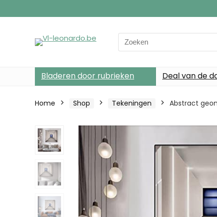
Search
for:
Bladeren door rubrieken
Deal van de d
Home
Shop
Tekeningen
Abstract geom