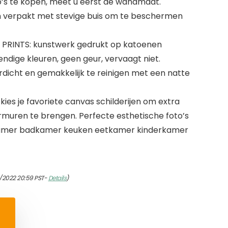
s te kopen, meet u eerst de wandmaat.
 en verpakt met stevige buis om te beschermen
PRINTS: kunstwerk gedrukt op katoenen
ndige kleuren, geen geur, vervaagt niet.
erdicht en gemakkelijk te reinigen met een natte
ies je favoriete canvas schilderijen om extra
muren te brengen. Perfecte esthetische foto’s
amer badkamer keuken eetkamer kinderkamer
7/2022 20:59 PST-
Details
)