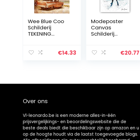
Wee Blue Coo
Modeposter
Schilderij
Canvas
TEKENING
Schilderij
VINTAGE AUTO
Oceaan Mist
TROPICAL PALM
Dans Royal
STRAND ART
Ballerina Posters
€
14.33
€
20.77
PRINT POSTER
en Prints Wall Art
MP3880B
Foto voor
Woonkamer
Decor No…
Over ons
Vl-leonardo.be is een moderne alles-in-één
prijsvergelijkings- en beoordelingswebsite die de
beste deals biedt die beschikbaar zijn op amazon en u
op de hoogte houdt via de laatst toegevoegde blogs.