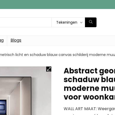
Tekeningen
ag
Blogs
etrisch licht en schaduw blauw canvas schilderij moderne muu
Abstract geo
schaduw blau
moderne muur
voor woonk
WALL ART MAAT: Weergave fo