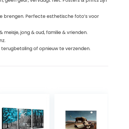
een geur, vervaagt niet. Posters & prints zijn
e brengen. Perfecte esthetische foto’s voor
meisje, jong & oud, familie & vrienden.
nz.
 terugbetaling of opnieuw te verzenden.