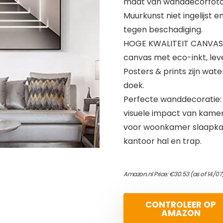
maat van wanddecorfoto’
Muurkunst niet ingelijst
tegen beschadiging.
HOGE KWALITEIT CANVAS 
canvas met eco-inkt, leve
Posters & prints zijn wat
doek.
Perfecte wanddecoratie: k
visuele impact van kamer
voor woonkamer slaapk
kantoor hal en trap.
Amazon.nl Price:
€
30.53
(as of 14/0
CONTROLEER OP
AMAZON