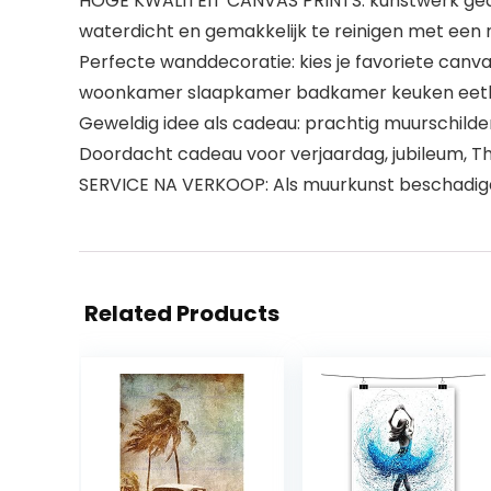
HOGE KWALITEIT CANVAS PRINTS: kunstwerk gedruk
waterdicht en gemakkelijk te reinigen met een 
Perfecte wanddecoratie: kies je favoriete canv
woonkamer slaapkamer badkamer keuken eetka
Geweldig idee als cadeau: prachtig muurschilderi
Doordacht cadeau voor verjaardag, jubileum, T
SERVICE NA VERKOOP: Als muurkunst beschadigd 
Related Products