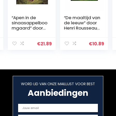
“Apen in de
“De maaltijd van
sinaasappelboo
de leeuw” door
mgaard” door
Henri Rousseau
Henri Rousseau
Schilderij
Schilderij
Canvasafdrukke
Canvasafdrukke
n Voor Muur
€
21.89
€
10.89
n Voor Muur
Foto’s Thuis
Foto’s Thuis
Woonkamer
Woonkamer
Decoratie
Decoratie
Moderne Keuken
Moderne Keuken
Muurkunst voor
Muurkunst voor
Slaapkamer
Slaapkamer
(20x30cm8x12in
WORD LID VAN ONZE MAILLIJST VOOR BEST
(25x30cm, niet
ch, niet ingelijst)
ingelijst)
Aanbiedingen