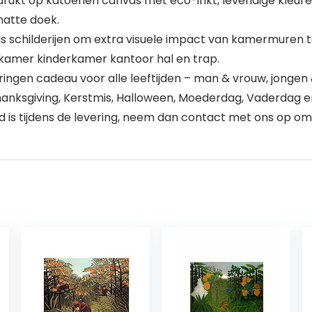
t op katoenen canvas met eco-inkt, levendige kleuren, g
natte doek.
as schilderijen om extra visuele impact van kamermuren t
mer kinderkamer kantoor hal en trap.
ngen cadeau voor alle leeftijden – man & vrouw, jongen & 
hanksgiving, Kerstmis, Halloween, Moederdag, Vaderdag e
is tijdens de levering, neem dan contact met ons op om