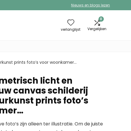
Nieuws en blogs lezen
0
Vergelijken
verlanglijst
rkunst prints foto’s voor woonkamer…
metrisch licht en
w canvas schilderij
kunst prints foto’s
amer…
to’s zijn alleen ter illustratie. Om de juiste