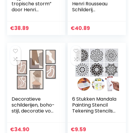
tropische storm”
Henri Rousseau
door Henri
Schilderij
Rousseau Schilderij
Canvasafdrukken
Canvasafdrukken
Voor Muur Foto’s
Voor Muur Foto’s
Thuis Woonkamer
€
38.89
€
40.89
Thuis Woonkamer
Decoratie
Decoratie
Moderne Keuken
Moderne Keuken
Muurkunst voor
Muurkunst voor
Slaapkamerdecor
Slaapkamer
atie
(70x100cm, niet
(70x112cm28x44in
ingelijst)
ch, niet ingelijst)
Decoratieve
6 Stukken Mandala
schilderijen, boho-
Painting Stencil
stijl, decoratie voor
Tekening Stencils
thuis, muurkunst, 2
Multifunctionele
x A3 + 4 x A4 (Boho
Scrapbooking
Abstract)
Mandala Dot
€
34.90
€
9.59