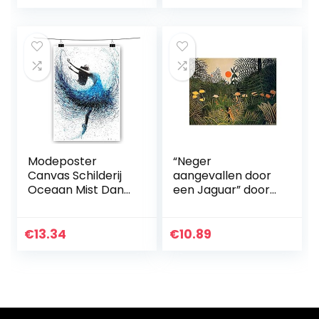
Schilderen
Sjablonen Hole…
Modeposter
“Neger
Canvas Schilderij
aangevallen door
Oceaan Mist Dans
een Jaguar” door
Royal Ballerina
Henri Rousseau
Posters en Prints
Schilderij
Wall Art Foto voor
Canvasafdrukken
€
13.34
€
10.89
Woonkamer
Voor Muur Foto’s
Decor No…
Thuis Woonkamer
Decoratie
Moderne Keuken
Muurkunst voor
Slaapkamer