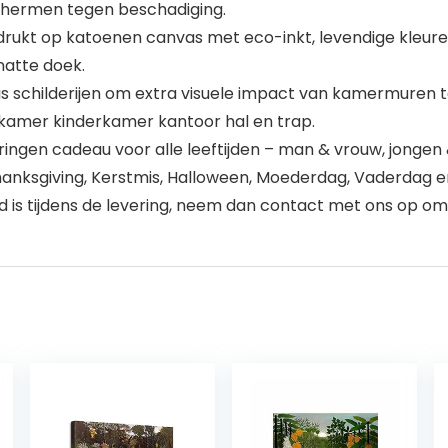
schermen tegen beschadiging.
t op katoenen canvas met eco-inkt, levendige kleuren, g
natte doek.
as schilderijen om extra visuele impact van kamermuren t
mer kinderkamer kantoor hal en trap.
ngen cadeau voor alle leeftijden – man & vrouw, jongen & 
hanksgiving, Kerstmis, Halloween, Moederdag, Vaderdag e
is tijdens de levering, neem dan contact met ons op om