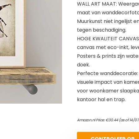
WALL ART MAAT: Weergave fo
maat van wanddecorfoto’
Muurkunst niet ingelijst
tegen beschadiging.
HOGE KWALITEIT CANVAS 
canvas met eco-inkt, leve
Posters & prints zijn wat
doek.
Perfecte wanddecoratie: k
visuele impact van kamer
voor woonkamer slaapk
kantoor hal en trap.
Amazon.nl Price:
€
30.44
(as of 14/0