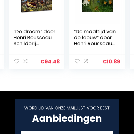
“De droom” door
“De maaltijd van
Henri Rousseau
de leeuw” door
Schilderij
Henri Rousseau
Canvasafdrukke
Schilderij
n Voor Muur
Canvasafdrukke
Foto’s Thuis
n Voor Muur
€
94.48
€
10.89
Woonkamer
Foto’s Thuis
Decoratie
Woonkamer
Moderne Keuken
Decoratie
Muurkunst voor
Moderne Keuken
Slaapkamerdec
Muurkunst voor
oratie Kunstwerk
Slaapkamer
(55x88cm22x35i
(20x30cm8x12in
WORD LID VAN ONZE MAILLIJST VOOR BEST
nch, ingelijst)
ch, niet ingelijst)
Aanbiedingen