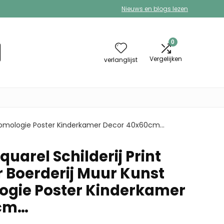
Nieuws en blogs lezen
0
Vergelijken
verlanglijst
 Entomologie Poster Kinderkamer Decor 40x60cm…
arel Schilderij Print
r Boerderij Muur Kunst
ogie Poster Kinderkamer
0cm…