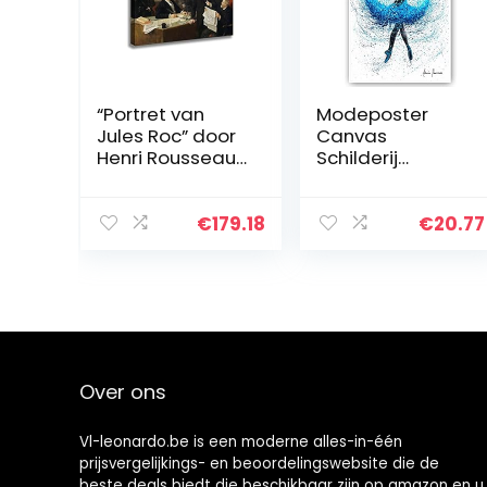
“Portret van
Modeposter
Jules Roc” door
Canvas
Henri Rousseau
Schilderij
Schilderij
Oceaan Mist
Canvasafdrukke
Dans Royal
n Voor Muur
Ballerina Posters
€
179.18
€
20.77
Foto’s Thuis
en Prints Wall Art
Woonkamer
Foto voor
Decoratie
Woonkamer
Moderne Keuken
Decor No…
Muurkunst voor
Slaapkamerdec
oratie
Over ons
(100x140cm39x5
5inch, ingelijst)
Vl-leonardo.be is een moderne alles-in-één
prijsvergelijkings- en beoordelingswebsite die de
beste deals biedt die beschikbaar zijn op amazon en u