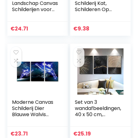
Landschap Canvas
Schilderij Kat,
Schilderijen voor
Schilderen Op
Prints Wall Art
Nummer, Ronde
Poster
Volledige Diamant
Woonkamer
Diy Strass Kit
€
24.71
€
9.38
Slaapkamer Home
Borduursel
Decor Foto 40×50
Mozaïek…
cm x…
Moderne Canvas
Set van 3
Schilderij Dier
wandafbeeldingen,
Blauwe Walvis
40 x 50 cm,
Zeebodem School
moderne
van Vis Poster Wall
Scandinavische
Art Print
wandafbeelding,
€
23.71
€
25.19