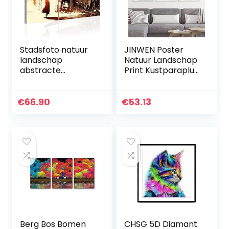
Stadsfoto natuur
JINWEN Poster
landschap
Natuur Landschap
abstracte
Print Kustparaplu
muurkunst
Zee Strand Canvas
wooncultuur –
Kunst Schilderij
canvas schilderij
Zeegezicht Foto’s
€
66.90
€
53.13
stad in regen druk
Muur Decoratie…
poster ingelijst…
Berg Bos Bomen
CHSG 5D Diamant