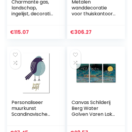
Charmante gas,
Metalen
landschap,
wanddecoratie
ingelijst, decoratief
voor thuiskantoor
schilderij,
en boerderij
muurkunst,
Cottage
canvas, print,
Esthetische kamer
€
115.07
€
306.27
poster, 3 panelen,
Hangende
afbeelding…
sculptuur
Decoraties
woonkamer…
Personaliseer
Canvas Schilderij
muurkunst
Berg Water
Scandinavische
Golven Varen Lake
stijl modern
Night Landschap
creatief schattig
Poster Wall Art
cartoon dier vogel
Print Foto