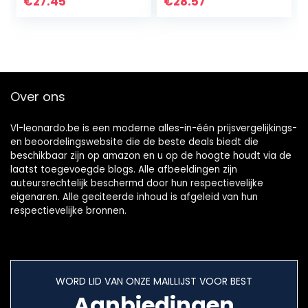
€
27.45
€
28.57
kinderkamer
Woonkamer Home
slaapkamer
Decor 50×70 cm…
creatief…
Over ons
Vl-leonardo.be is een moderne alles-in-één prijsvergelijkings-
en beoordelingswebsite die de beste deals biedt die
beschikbaar zijn op amazon en u op de hoogte houdt via de
laatst toegevoegde blogs. Alle afbeeldingen zijn
auteursrechtelijk beschermd door hun respectievelijke
eigenaren. Alle geciteerde inhoud is afgeleid van hun
respectievelijke bronnen.
WORD LID VAN ONZE MAILLIJST VOOR BEST
Aanbiedingen