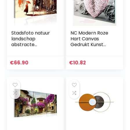
Stadsfoto natuur
NC Modern Roze
landschap
Hart Canvas
abstracte
Gedrukt Kunst
muurkunst
Schilderij Hangend
wooncultuur –
Thuis Muur Decor
canvas schilderij
Niet ingelijst
€
66.90
€
10.82
stad in regen druk
poster ingelijst…