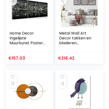
Home Decor
Metal Wall Art
Ingelijste
Decor takken en
Muurkunst Poster
bladeren
en Prints Groen
smeedijzeren
New York Night
decoratieve muur
City Canvas
opknoping
€
157.03
€
216.42
Schilderij Zwart Wit
schilderij
Landschap Foto…
Esthetische kamer
opknoping…