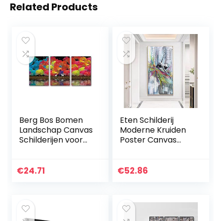
Related Products
Berg Bos Bomen
Eten Schilderij
Landschap Canvas
Moderne Kruiden
Schilderijen voor
Poster Canvas
Prints Wall Art
Modulaire
Poster
Afbeelding voor
Woonkamer
Keuken Restaurant
€
24.71
€
52.86
Slaapkamer Home
Decoratie
Decor Foto 40×50
Muurkunst HD
cm x…
Gedrukt…