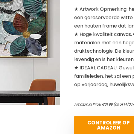
★ Artwork Opmerking: het
een gereserveerde witte
een houten frame dat lang
★ Hoge kwaliteit canvas.
materialen met een hoge
druktechnologie. De kleur 
levendig en is het kleur
★ IDEAAL CADEAU: Geweld
familieleden, het zal een 
op verjaardag, huwelijksve
Amazon.nl Price:
€
31.99
(as of 14/07
CONTROLEER OP
AMAZON