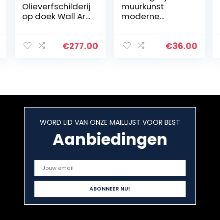
Olieverfschilderij
muurkunst
op doek Wall Art,
moderne
Modern Flowers
woondecoratie
Schilderij
schilderijen
Wandkunst
abstracte
€
277.00
€
36.00
Decor
kerstman foto’s,
Olieverfschilderij
5 panelen,
Handgeschilder
1,30cmx72cmx2
d…
p…
WORD LID VAN ONZE MAILLIJST VOOR BEST
Aanbiedingen