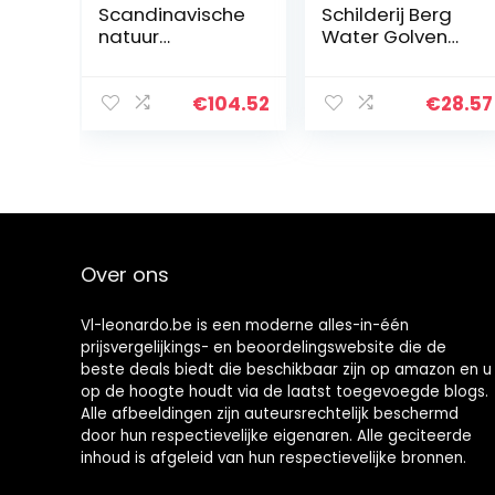
Scandinavische
Schilderij Berg
natuur
Water Golven
landschap
Varen Lake Night
ingelijste poster
Landschap
bergzee boot
Poster Wall Art
€
104.52
€
28.57
muurkunst
Print Foto
schilderij
Woonkamer
schilderij
Home Decor
modern decor…
50×70 cm…
Over ons
Vl-leonardo.be is een moderne alles-in-één
prijsvergelijkings- en beoordelingswebsite die de
beste deals biedt die beschikbaar zijn op amazon en u
op de hoogte houdt via de laatst toegevoegde blogs.
Alle afbeeldingen zijn auteursrechtelijk beschermd
door hun respectievelijke eigenaren. Alle geciteerde
inhoud is afgeleid van hun respectievelijke bronnen.