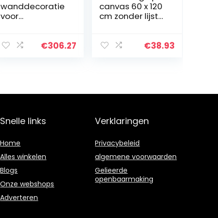
wanddecoratie
canvas 60 x 120
voor
cm zonder lijst
thuiskantoor en
abstract
boerderij
modern gebouw
Cottage
schilderij
€
306.27
€
38.93
Esthetische
kunstdruk op
kamer
canvas Wall Art
Hangende
poster foto…
sculptuur
Decoraties
woonkamer…
Snelle links
Verklaringen
Home
Privacybeleid
Alles winkelen
algemene voorwaarden
Blogs
Gelieerde
openbaarmaking
Onze webshops
Adverteren