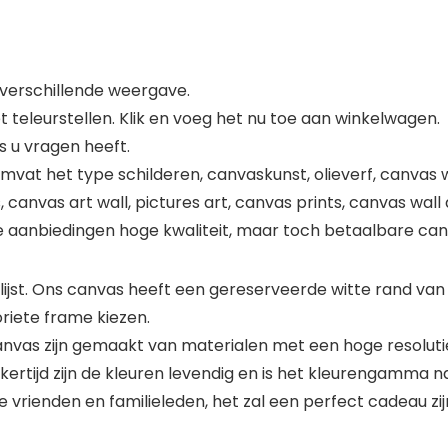
n verschillende weergave.
et teleurstellen. Klik en voeg het nu toe aan winkelwagen.
 u vragen heeft.
vat het type schilderen, canvaskunst, olieverf, canvas wal
, canvas art wall, pictures art, canvas prints, canvas wall 
nze aanbiedingen hoge kwaliteit, maar toch betaalbare can
ijst. Ons canvas heeft een gereserveerde witte rand va
riete frame kiezen.
 canvas zijn gemaakt van materialen met een hoge resolu
jkertijd zijn de kleuren levendig en is het kleurengamma 
rienden en familieleden, het zal een perfect cadeau zijn