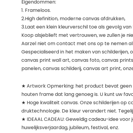
Eigendommen:
1. Frameloos.
2.High definition, moderne canvas afdrukken,
3.Laat een klein kleurverschil toe als gevolg va
Koop alsjeblieft met vertrouwen, we zullen je ni
Aarzel niet om contact met ons op te nemen als
Gespecialiseerd in het maken van schilderijen, om
canvas print wall art, canvas foto, canvas prints
panelen, canvas schilderij, canvas art print, o
★ Artwork Opmerking: het product bevat geen l
houten frame dat lang genoeg is. U kunt uw favo
★ Hoge kwaliteit canvas. Onze schilderijen op
druktechnologie. De kleur verandert niet. Tegeli
★ IDEAAL CADEAU: Geweldig cadeau-idee voor je v
huwelijksverjaardag, jubileum, festival, enz.