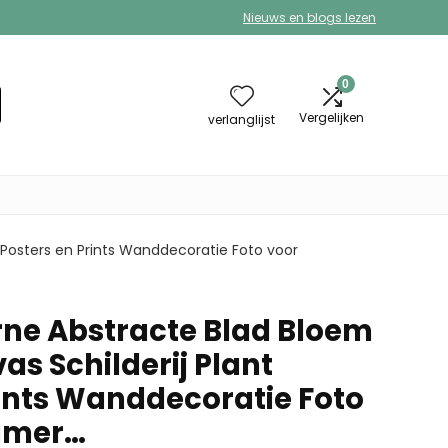
Nieuws en blogs lezen
0
Vergelijken
verlanglijst
 Posters en Prints Wanddecoratie Foto voor
ne Abstracte Blad Bloem
as Schilderij Plant
rints Wanddecoratie Foto
amer…