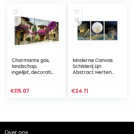
slaapkamer
kunstwerk op
creatief…
canvas…
Charmante gas,
Moderne Canvas
landschap,
Schilderij Lijn
ingelijst, decoratief
Abstract Herten
schilderij,
Night View Poster
muurkunst,
Wall Art Print Foto
canvas, print,
voor Woonkamer
€
115.07
€
24.71
poster, 3 panelen,
Slaapkamer
afbeelding…
Home…
Over ons