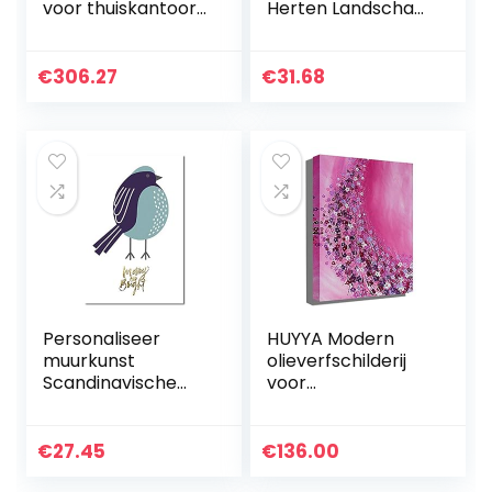
voor thuiskantoor
Herten Landschap
en boerderij
Print Abstract
Cottage
Poster Wall Art
Esthetische kamer
voor Woonkamer
€
306.27
€
31.68
Hangende
Slaapkamer Home
sculptuur
Decor Foto…
Decoraties
woonkamer…
Personaliseer
HUYYA Modern
muurkunst
olieverfschilderij
Scandinavische
voor
stijl modern
woonkamer/slaap
creatief schattig
kamer, moderne
cartoon dier vogel
bloemen, schilderij
€
27.45
€
136.00
kinderkamer
op canvas,