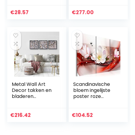
Poster Wall Art
Schilderij
Print Foto
Wandkunst Decor
€
28.57
€
277.00
Woonkamer Home
Olieverfschilderij
Decor 50×70 cm…
Handgeschilderd…
Metal Wall Art
Scandinavische
Decor takken en
bloem ingelijste
bladeren
poster roze
smeedijzeren
magnolia
decoratieve muur
bloemenprint
opknoping
schilderij klaar om
€
216.42
€
104.52
schilderij
op te hangen
Esthetische kamer
muurschildering…
opknoping…