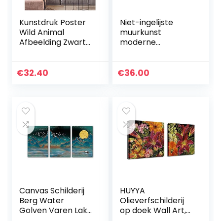
Kunstdruk Poster
Niet-ingelijste
Wild Animal
muurkunst
Afbeelding Zwart-
moderne
Wit Leeuw Poster
woondecoratie
Canvas Schilderij
schilderijen
Print Moderne
abstracte
€
32.40
€
36.00
Home Woonkamer
kerstman foto’s, 5
Decor…
panelen,
1,30cmx72cmx2p…
Canvas Schilderij
HUYYA
Berg Water
Olieverfschilderij
Golven Varen Lake
op doek Wall Art,
Night Landschap
Modern Flowers