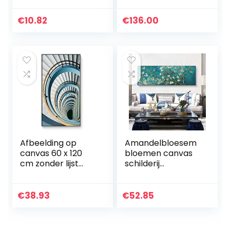
Thuis Muur Decor
kamer, moderne
Niet ingelijst
bloemen, schilderij
€
10.82
€
136.00
op canvas,
kunstwerk op
canvas…
Afbeelding op
Amandelbloesem
canvas 60 x 120
bloemen canvas
cm zonder lijst
schilderij
abstract modern
reproducties
gebouw schilderij
wereldberoemde
kunstdruk op
kunstwerken van
€
38.93
€
52.85
canvas Wall Art
Van Gogh Art
poster foto…
Picture Home
Wall…