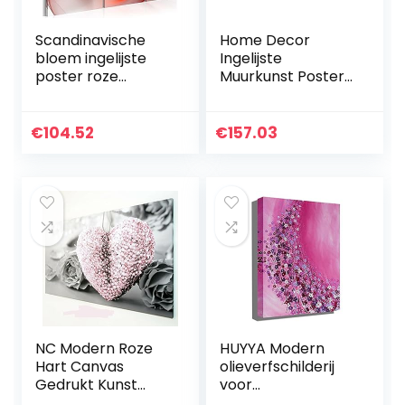
Scandinavische
Home Decor
bloem ingelijste
Ingelijste
poster roze
Muurkunst Poster
magnolia
en Prints Groen
bloemenprint
New York Night
schilderij klaar om
City Canvas
€
104.52
€
157.03
op te hangen
Schilderij Zwart Wit
muurschildering…
Landschap Foto…
NC Modern Roze
HUYYA Modern
Hart Canvas
olieverfschilderij
Gedrukt Kunst
voor
Schilderij Hangend
woonkamer/slaap