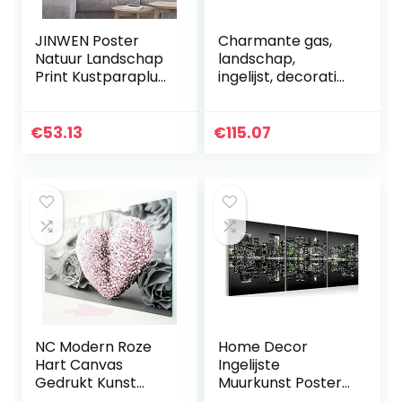
JINWEN Poster
Charmante gas,
Natuur Landschap
landschap,
Print Kustparaplu
ingelijst, decoratief
Zee Strand Canvas
schilderij,
Kunst Schilderij
muurkunst,
Zeegezicht Foto’s
canvas, print,
€
53.13
€
115.07
Muur Decoratie…
poster, 3 panelen,
afbeelding…
NC Modern Roze
Home Decor
Hart Canvas
Ingelijste
Gedrukt Kunst
Muurkunst Poster
Schilderij Hangend
en Prints Groen