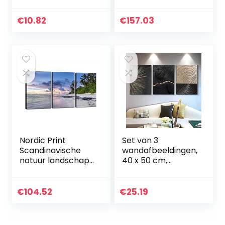
Thuis Muur Decor
New York Night
Niet ingelijst
City Canvas
€
10.82
€
157.03
Schilderij Zwart Wit
Landschap Foto…
Nordic Print
Set van 3
Scandinavische
wandafbeeldingen,
natuur landschap
40 x 50 cm,
ingelijste poster
moderne
bergzee boot
Scandinavische
muurkunst
wandafbeelding,
€
104.52
€
25.19
schilderij schilderij
designposter,
modern decor…
kunstdruk,
decoratief…