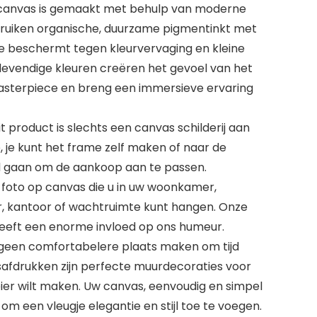
t canvas is gemaakt met behulp van moderne
bruiken organische, duurzame pigmentinkt met
die beschermt tegen kleurvervaging en kleine
evendige kleuren creëren het gevoel van het
 masterpiece en breng een immersieve ervaring
t product is slechts een canvas schilderij aan
, je kunt het frame zelf maken of naar de
el gaan om de aankoop aan te passen.
e foto op canvas die u in uw woonkamer,
, kantoor of wachtruimte kunt hangen. Onze
heeft een enorme invloed op ons humeur.
een comfortabelere plaats maken om tijd
afdrukken zijn perfecte muurdecoraties voor
oier wilt maken. Uw canvas, eenvoudig en simpel
 om een vleugje elegantie en stijl toe te voegen.