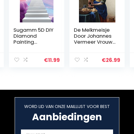
Sugamm 5D DIY
De Melkmeisje
Diamond
Door Johannes
Painting
Vermeer Vrouw
hemelpoort
Beroemde
volledige
Canvas
Diamant
Schilderij
€
11.99
€
26.99
Schilderij Ladder
Posters Prints
Kit
Wall Art Foto
strassteentjes,
Woonkamer
borduurwerk
Decor…
foto’s…
WORD LID VAN ONZE MAILLIJST VOOR BEST
Aanbiedingen