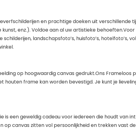
verfschilderijen en prachtige doeken uit verschillende t
unst, enz.). Voldoe aan al uw artistieke behoeften.Voo
childerijen, landschapsfoto’s, huisfoto’s, hotelfoto’s, vo
winkel.
beelding op hoogwaardig canvas gedrukt.Ons Frameloos p
t houten frame kan worden bevestigd. Je kunt je lieveling
e is een geweldig cadeau voor iedereen die houdt van inte
en op canvas zitten vol persoonlijkheid en trekken vast d