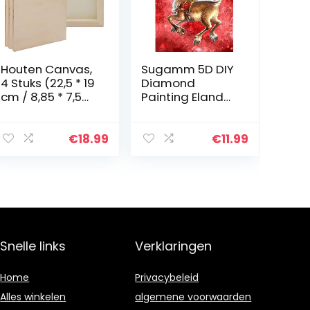
Houten Canvas,
Sugamm 5D DIY
4 Stuks (22,5 * 19
Diamond
cm / 8,85 * 7,5
Painting Eland
inch) Houten
Dier Volledige
Cradled
Diamant
Schilderij
Schilderij
€
18.99
€
11.99
Paneelborden,
Kerstmis Kit
Houten Fotolijst
Strassteentjes,
voor…
Borduurwerk
foto’s…
Snelle links
Verklaringen
Home
Privacybeleid
Alles winkelen
algemene voorwaarden