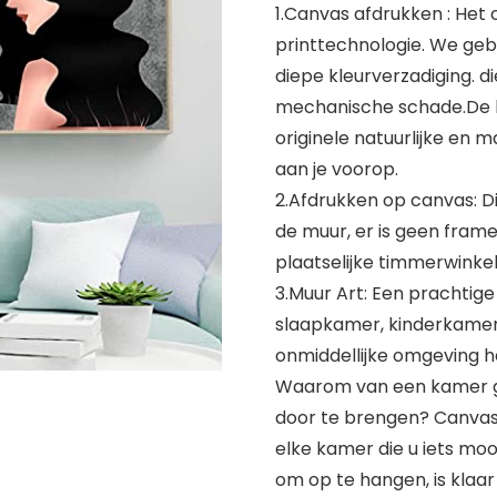
1.Canvas afdrukken : He
printtechnologie. We ge
diepe kleurverzadiging. 
mechanische schade.De l
originele natuurlijke en
aan je voorop.
2.Afdrukken op canvas: Di
de muur, er is geen frame
plaatselijke timmerwink
3.Muur Art: Een prachtig
slaapkamer, kinderkamer
onmiddellijke omgeving 
Waarom van een kamer g
door te brengen? Canvas
elke kamer die u iets mo
om op te hangen, is klaar