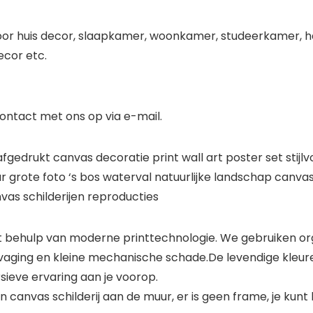
or huis decor, slaapkamer, woonkamer, studeerkamer, hal,
ecor etc.
ontact met ons op via e-mail.
gedrukt canvas decoratie print wall art poster set stijl
grote foto ‘s bos waterval natuurlijke landschap canvas 
as schilderijen reproducties
et behulp van moderne printtechnologie. We gebruiken o
vaging en kleine mechanische schade.De levendige kleure
ieve ervaring aan je voorop.
n canvas schilderij aan de muur, er is geen frame, je kunt