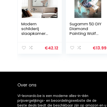
Modern
Sugamm 5D DIY
schilderij
Diamond
slaapkamer
Painting Wolf
thuis abstract
volledige
decoratief
Diamant
schilderij grote
Schilderij
€
42.12
€
13.99
muurschildering
Dromenvanger
eenvoudig
Kit
canvas
strassteentjes,
schilderij…
borduurwerk
foto’s…
Over ons
Vl-leonardo.be is een moderne alles-in-één
prijsvergelijkings- en beoordelingswebsite die de
beste deals biedt die beschikbaar zijn op amazon en u