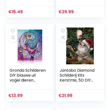
Boerderijlandscha
Wandafbeelding 1
p, DIY Diamant
delen Canvasfoto
Schilderij Kit Full
Print Wandfoto
€
15.49
€
29.99
Ronde Boor
Kunstdruk
Crystal Strass…
Woonkamer…
Gronda Schilderen
Jantabo Diamond
DIY blauwe uil
Schilderij Kits
vogel dieren
Kerstmis, 5D DIY
afbeelding
Kat Volwassenen
dromenvanger
Beginners
paars set natuur
Diamond Painting
€
13.99
€
21.99
schilderij DIY decor
Set Volledige Boor
slaapkamer…
Cross…