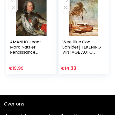
Slaapkamerdecor
atie
(70x90cm28x35inc
h, ingelijst)
AMANUO Jean-
Wee Blue Coo
Marc Nattier
Schilderij TEKENING
Renaissance
VINTAGE AUTO
Rococo Man
TROPICAL PALM
Portret Olieverf
STRAND ART PRINT
Schilderij 50X60
POSTER MP3880B
€
19.99
€
14.33
cm Canvas
Afdrukken Kunst
Opgerold…
Over ons