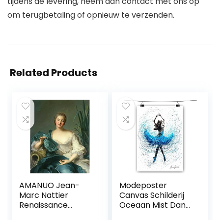
tijdens de levering, neem dan contact met ons op
om terugbetaling of opnieuw te verzenden.
Related Products
AMANUO Jean-
Modeposter
Marc Nattier
Canvas Schilderij
Renaissance
Oceaan Mist Dans
Rococo Vrouw
Royal Ballerina