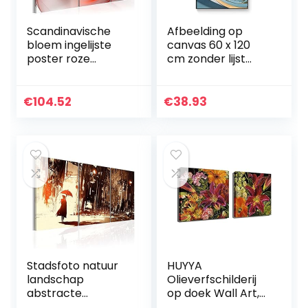
Scandinavische
Afbeelding op
bloem ingelijste
canvas 60 x 120
poster roze
cm zonder lijst
magnolia
abstract modern
bloemenprint
gebouw schilderij
schilderij klaar om
kunstdruk op
€
104.52
€
38.93
op te hangen
canvas Wall Art
muurschildering…
poster foto…
Stadsfoto natuur
HUYYA
landschap
Olieverfschilderij
abstracte
op doek Wall Art,
muurkunst
Modern Flowers