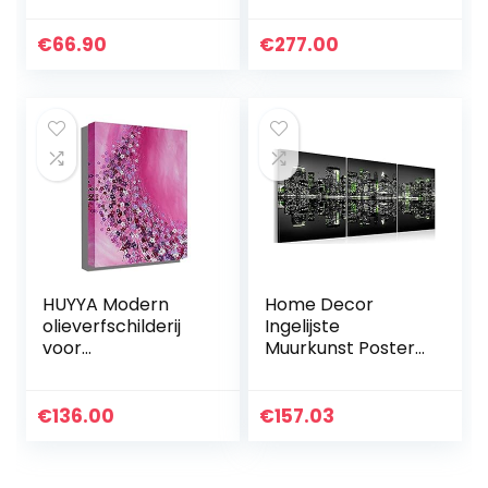
wooncultuur –
Schilderij
canvas schilderij
Wandkunst Decor
€
66.90
€
277.00
stad in regen druk
Olieverfschilderij
poster ingelijst…
Handgeschilderd…
HUYYA Modern
Home Decor
olieverfschilderij
Ingelijste
voor
Muurkunst Poster
woonkamer/slaap
en Prints Groen
kamer, moderne
New York Night
bloemen, schilderij
City Canvas
€
136.00
€
157.03
op canvas,
Schilderij Zwart Wit
kunstwerk op
Landschap Foto…
canvas…