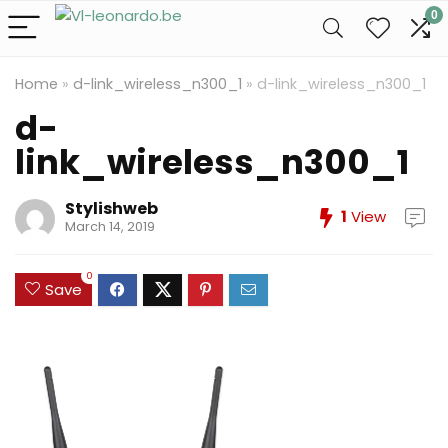
0
Home
»
d-link_wireless_n300_1
»
d-link_wireless_n300_1
d-
link_wireless_n300_1
Stylishweb
1
View
March 14, 2019
0
Save