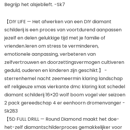
Begrijp het alsjeblieft. -Sk7
【DIY LIFE — Het afwerken van een DIY diamant
schilderij is een proces van voortdurend aanpassen
jezelf en delen gelukkige tijd met je familie of
vrienden.leren om stress te verminderen,
emotionele aanpassing, verbeteren van
zelfvertrouwen en doorzettingsvermogen cultiveren
geduld, ouderen en kinderen zijn geschikt.】 -
sterrenhemel nacht zeemeermin klaring landschap
elf religieuze xmas vierkante dmc klaring kat schedel
diamant schilderij 16×20 wolf boom vogel vier seizoen
2 pack gereedschap 4 er eenhoorn dromenvanger -
Sk283
【5D FULL DRILL — Round Diamond maakt het doe-
het-zelf diamantschilderproces gemakkelijker voor