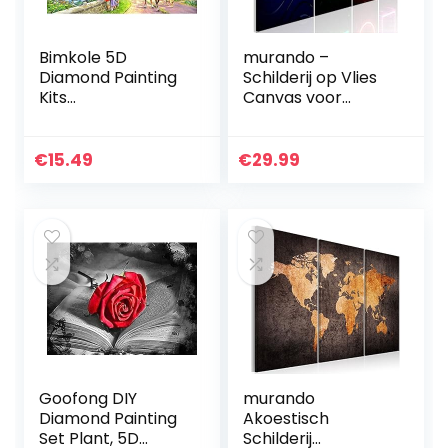
Bimkole 5D
murando –
Diamond Painting
Schilderij op Vlies
Kits
Canvas voor
Boerderijlandscha
gamers 80×30 cm
p, DIY Diamant
XXL
Schilderij Kit Full
Wandafbeelding 4
€
15.49
€
29.99
Ronde Boor
delen Canvasfoto
Crystal Strass…
Print Wandfoto
Kunstdruk…
Goofong DIY
murando
Diamond Painting
Akoestisch
Set Plant, 5D
Schilderij