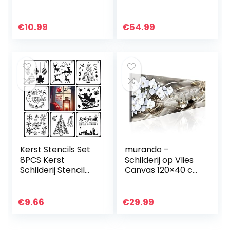
Diamant Schilderij
Wereldkaart
voor volwassenen
90×60 cm
Rode Roos
Wandafbeelding
€
10.99
€
54.99
Rhinestone
Afdrukken op Vlies
Embroidery…
Canvas Wandfoto
3 delen Paneel…
Kerst Stencils Set
murando –
8PCS Kerst
Schilderij op Vlies
Schilderij Stencil
Canvas 120×40 cm
Sneeuwvlok
Wandafbeelding 1
Stencils Kerst
delen Canvasfoto
Sjablonen
Print Wandfoto
€
9.66
€
29.99
Template Kerst
Kunstdruk
Sjablonen Voor…
Woonkamer…