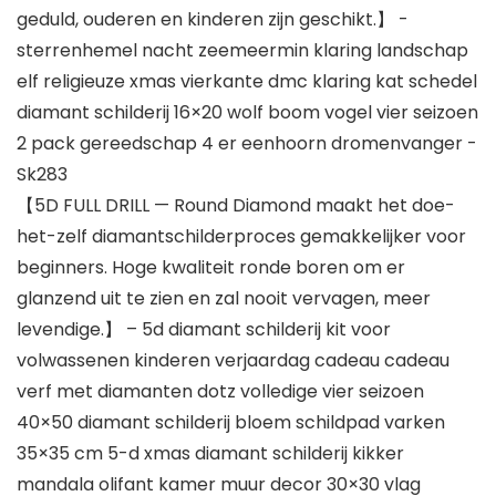
geduld, ouderen en kinderen zijn geschikt.】 -
sterrenhemel nacht zeemeermin klaring landschap
elf religieuze xmas vierkante dmc klaring kat schedel
diamant schilderij 16×20 wolf boom vogel vier seizoen
2 pack gereedschap 4 er eenhoorn dromenvanger -
Sk283
【5D FULL DRILL — Round Diamond maakt het doe-
het-zelf diamantschilderproces gemakkelijker voor
beginners. Hoge kwaliteit ronde boren om er
glanzend uit te zien en zal nooit vervagen, meer
levendige.】 – 5d diamant schilderij kit voor
volwassenen kinderen verjaardag cadeau cadeau
verf met diamanten dotz volledige vier seizoen
40×50 diamant schilderij bloem schildpad varken
35×35 cm 5-d xmas diamant schilderij kikker
mandala olifant kamer muur decor 30×30 vlag