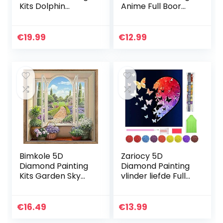
Kits Dolphin
Anime Full Boor
Sunshine Cliff, DIY
Set, 40X50cm DIY
Diamant Schilderij
5D Diamond
Kit Full Ronde Boor
Schilderij Canvas
€
19.99
€
12.99
Crystal Strass…
Wall Decor
Stickers voor…
Bimkole 5D
Zariocy 5D
Diamond Painting
Diamond Painting
Kits Garden Sky
vlinder liefde Full
Cloud Bush, DIY
Drill Volwassenen
Diamant Schilderij
Kits, Diamant
Kit Flower Full
Schilderij Kits
€
16.49
€
13.99
Ronde Boor
Kristal Strass…