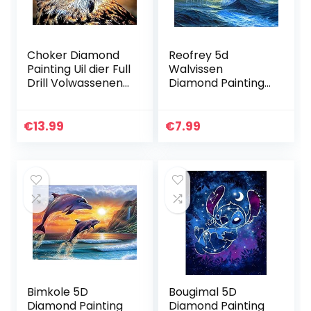
Choker Diamond
Reofrey 5d
Painting Uil dier Full
Walvissen
Drill Volwassenen
Diamond Painting
Kits, DIY 5D
Volwassenen
Diamant Schilderij
Beginners Kits,
Art Beginners Kits,
DierenDiamant
€
13.99
€
7.99
Crystal…
Schilderij Kits
Kristal Strass…
Bimkole 5D
Bougimal 5D
Diamond Painting
Diamond Painting