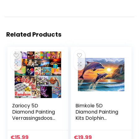
Related Products
Zariocy 5D
Bimkole 5D
Diamond Painting
Diamond Painting
Verrassingsdoos
Kits Dolphin
Full Drill
Sunshine Cliff, DIY
Volwassenen Kits,
Diamant Schilderij
Diamant Schilderij
Kit Full Ronde Boor
€
15.99
€
19.99