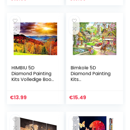
Kits Kristal Strass…
Crystal Strass…
HIMBIU 5D
Bimkole 5D
Diamond Painting
Diamond Painting
Kits Volledige Boor
Kits
Zonsondergang
Boerderijlandscha
Bos, Landschap
p, DIY Diamant
Strass
Schilderij Kit Full
€
13.99
€
15.49
Borduurwerk
Ronde Boor
Schilderij Kits, Arts…
Crystal Strass…