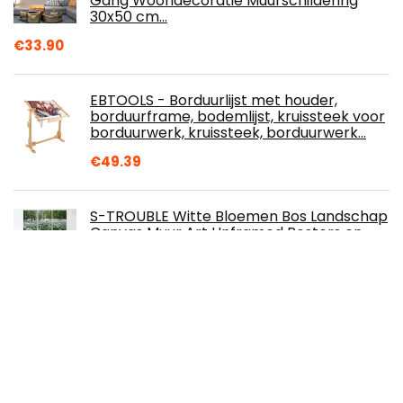
Gang Woondecoratie Muurschildering
30x50 cm…
€
33.90
EBTOOLS - Borduurlijst met houder,
borduurframe, bodemlijst, kruissteek voor
borduurwerk, kruissteek, borduurwerk…
€
49.39
S-TROUBLE Witte Bloemen Bos Landschap
Canvas Muur Art Unframed Posters en
Prints Waterdicht Canvas Kunstwerk voor
Muur…
€
20.30
ZGNB Muurkunst decor muurkunst
sculptuur, Scandinavische creatieve
metalen muurdecoratie schilderij, voor
moderne…