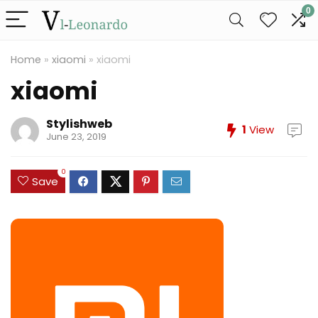
0
Home
»
xiaomi
»
xiaomi
xiaomi
Stylishweb
1
View
June 23, 2019
0
Save